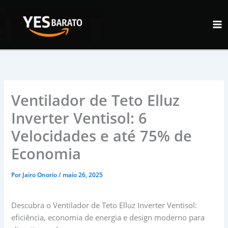
Ir
para
o
conteúdo
Ventilador de Teto Elluz
Inverter Ventisol: 6
Velocidades e até 75% de
Economia
Por
Jairo Onorio
/
maio 26, 2025
Descubra o Ventilador de Teto Elluz Inverter Ventisol:
eficiência, economia de energia e design moderno para