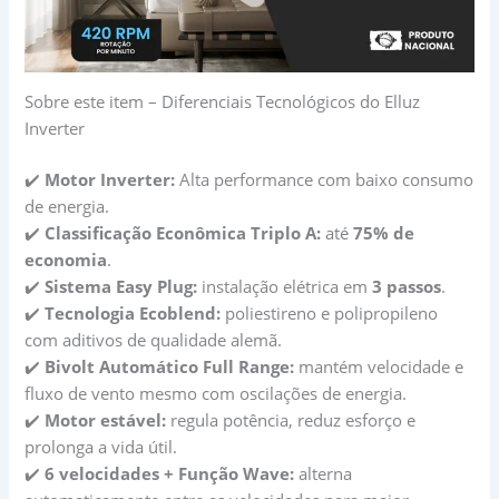
Sobre este item – Diferenciais Tecnológicos do Elluz
Inverter
✔️
Motor Inverter:
Alta performance com baixo consumo
de energia.
✔️
Classificação Econômica Triplo A:
até
75% de
economia
.
✔️
Sistema Easy Plug:
instalação elétrica em
3 passos
.
✔️
Tecnologia Ecoblend:
poliestireno e polipropileno
com aditivos de qualidade alemã.
✔️
Bivolt Automático Full Range:
mantém velocidade e
fluxo de vento mesmo com oscilações de energia.
✔️
Motor estável:
regula potência, reduz esforço e
prolonga a vida útil.
✔️
6 velocidades + Função Wave:
alterna