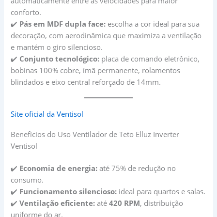
automaticamente entre as velocidades para maior
conforto.
✔️
Pás em MDF dupla face:
escolha a cor ideal para sua
decoração, com aerodinâmica que maximiza a ventilação
e mantém o giro silencioso.
✔️
Conjunto tecnológico:
placa de comando eletrônico,
bobinas 100% cobre, ímã permanente, rolamentos
blindados e eixo central reforçado de 14mm.
Site oficial da Ventisol
Benefícios do Uso Ventilador de Teto Elluz Inverter
Ventisol
✔️
Economia de energia:
até 75% de redução no
consumo.
✔️
Funcionamento silencioso:
ideal para quartos e salas.
✔️
Ventilação eficiente:
até
420 RPM
, distribuição
uniforme do ar.