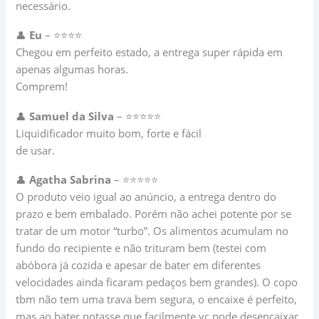
necessário.
👤
Eu
– ⭐⭐⭐⭐
Chegou em perfeito estado, a entrega super rápida em
apenas algumas horas.
Comprem!
👤
Samuel da Silva
– ⭐⭐⭐⭐⭐
Liquidificador muito bom, forte e fácil
de usar.
👤
Agatha Sabrina
– ⭐⭐⭐⭐⭐
O produto veio igual ao anúncio, a entrega dentro do
prazo e bem embalado. Porém não achei potente por se
tratar de um motor “turbo”. Os alimentos acumulam no
fundo do recipiente e não trituram bem (testei com
abóbora já cozida e apesar de bater em diferentes
velocidades ainda ficaram pedaços bem grandes). O copo
tbm não tem uma trava bem segura, o encaixe é perfeito,
mas ao bater notasse que facilmente vc pode desencaixar