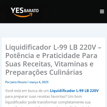
Ir
para
o
conteúdo
Liquidificador L-99 LB 220V –
Potência e Praticidade Para
Suas Receitas, Vitaminas e
Preparações Culinárias
Por
Jairo Onorio
/
março 4, 2025
Você está em busca de um
Liquidificador L-99 LB 220V
para preparar suas receitas favoritas? Um bom
liquidificador pode transformar completamente sua